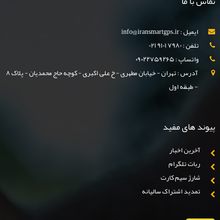
ماس با ما
ایمیل : info@iransmartgps.ir
تلفن : 7980 9101 021
واتساپ : ٠٩٠٢٢٧۵٩٢۶۵
آدرس : تهران - خیابان مطهری - خ علی اکبری - کوچه حاج محمدیان - پلاک 8
- طبقه اول
یوند های مفید
آخرین اخبار
ربات تلگرام
شارژ سیم کارت
تمدید اشتراک سالیانه